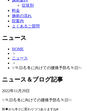
施術案内
症状別
料金
施術の流れ
院案内
よくあるご質問
ニュース
HOME
>
ニュース
>
✨🏃🏻💪冬に向けての腰痛予防💪🏃🏻✨
ニュース＆ブログ記事
2022年11月29日
✨🏃🏻💪冬に向けての腰痛予防💪🏃🏻✨
秋🍁から冬⛄️に変わりつつありますね❄️
