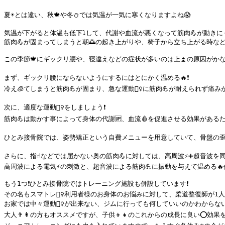
夏☀️とは違い、秋🍁や冬⛄️では気温が一気に寒くなりますよね😱

気温が下がると体温も低下⤵️して、代謝や血流が悪くなって筋肉💪が動きに
筋肉💪が固まってしまうと朝🌅の起き上がりや、椅子から立ち上がる時など様
この季節🍁にギックリ腰や、寝違えなどの症状が多いのは上⏫の原因がかなり
まず、ギックリ腰にならないようにするにはとにかく温める🔥❗️

冷え🧊てしまうと筋肉💪が固まり、急な運動🏃‍♀️に筋肉💪が耐えられず痛み
次に、適度な運動🏃‍♀️をしましょう❗️

筋肉💪は動かす事によって身体の代謝🆙、血流🩸を促進させる効果があるため、
ひとみ接骨院では、姿勢矯正という自費メニューを用意していて、骨盤の歪み
さらに、指☝️などでは届かない奥の筋肉💪に対しては、高周波⚡️➕超音波
高周波による電気⚡️の刺激と、超音波による筋肉💪に振動を与えて温める🔥
もう1つ❗️ひとみ接骨院ではトレーニング施設も併設しています❗️

その名もスマトレ🏃‍♀️利用者様のお身体のお悩みに対して、柔道整復師が1人
お家では中々運動🏃‍♀️が出来ない、ジムに行っても何していいのかわからない🤦
大人👨👩の方もオススメですが、子供👦👧のこれからの成長に良い⭕️効果