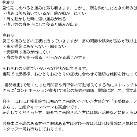
拘縮期

急性期に比べると痛みは落ち着きます。しかし、腕を動かしたときの痛みは
・痛みは落ち着いているが、腕が動かしにくい

・肩を動かした時に強い痛みが出る

・痛い方の肩を下にして寝ると痛みが出る

寛解期

炎症や痛みなどの症状は治っていきますが、肩の関節や筋肉が固さが残りま
・腕が満足にあがらない・回せない

・安静時は痛みが出にくい

・肩の筋肉が突っ張る、引っかかる感じがする

それぞれの期間でいろいろな症状が出てきます。

当院では患者様、おひとりおひとりの症状に合わせて適切な施術を行なって
｢姿勢矯正｣で硬くなった肩関節や肩甲骨の可動域良くする為にストレッチ
さらに｢コンビネーション療法｣で深部の筋肉や組織、関節に対して、電気
只今、はればれ接骨院では初めてご来院いただいた方限定で「姿勢矯正」と
さらに、ご紹介キャンペーンも実施中です。

紹介してくださった方、紹介でご来院された方には矯正治療などに使える100
お身体に不調のある方やご興味ある方はぜひ一度はればれ接骨院にお気軽に
スタッフ一同お待ちしております。