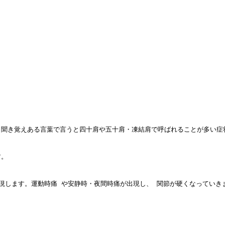
聞き覚えある言葉で言うと四十肩や五十肩・凍結肩で呼ばれることが多い症状
。

現します。運動時痛 や安静時・夜間時痛が出現し、 関節が硬くなっていきま