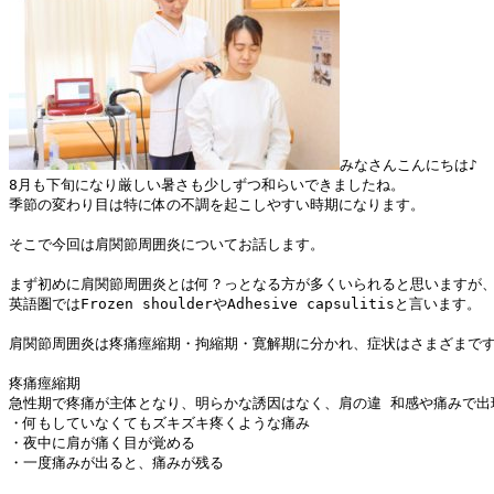
みなさんこんにちは♪

8月も下旬になり厳しい暑さも少しずつ和らいできましたね。

季節の変わり目は特に体の不調を起こしやすい時期になります。

そこで今回は肩関節周囲炎についてお話します。

まず初めに肩関節周囲炎とは何？っとなる方が多くいられると思いますが、
英語圏ではFrozen shoulderやAdhesive capsulitisと言います。

肩関節周囲炎は疼痛痙縮期・拘縮期・寛解期に分かれ、症状はさまざまです
疼痛痙縮期

急性期で疼痛が主体となり、明らかな誘因はなく、肩の違 和感や痛みで出
・何もしていなくてもズキズキ疼くような痛み

・夜中に肩が痛く目が覚める

・一度痛みが出ると、痛みが残る
