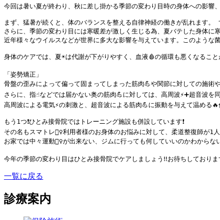
今回は暑い夏が終わり、秋に差し掛かる季節の変わり目時の身体への影響、
まず、猛暑が続くと、体のバランスを整える自律神経の働きが乱れます。 
さらに、季節の変わり目には寒暖差が激しく生じる為、夏バテした身体に寒
近年様々なウイルスなどが世界に多大な影響を与えています。このような菌
身体のケアでは、夏☀️は代謝が下がりやすく、血液🩸の循環も悪くなるこ
「姿勢矯正」

骨盤の歪みによって偏って固まってしまった筋肉💪や関節に対しての施術や、
さらに、指☝️などでは届かない奥の筋肉💪に対しては、高周波⚡️➕超音波
高周波による電気⚡️の刺激と、超音波による筋肉💪に振動を与えて温める🔥
もう1つ❗️ひとみ接骨院ではトレーニング施設も併設しています❗️

その名もスマトレ🏃‍♀️利用者様のお身体のお悩みに対して、柔道整復師が1人
お家では中々運動🏃‍♀️が出来ない、ジムに行っても何していいのかわからない🤦
一覧に戻る
診療案内