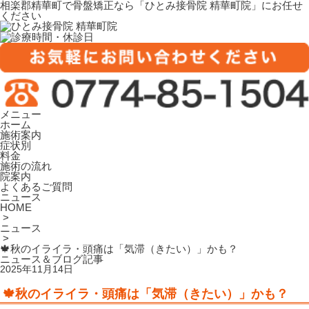
相楽郡精華町で骨盤矯正なら「ひとみ接骨院 精華町院」にお任せ
ください
メニュー
ホーム
施術案内
症状別
料金
施術の流れ
院案内
よくあるご質問
ニュース
HOME
>
ニュース
>
🍁秋のイライラ・頭痛は「気滞（きたい）」かも？
ニュース＆ブログ記事
2025年11月14日
🍁秋のイライラ・頭痛は「気滞（きたい）」かも？