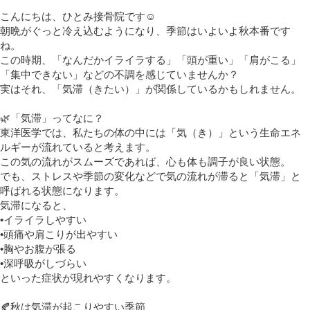
こんにちは、ひとみ接骨院です
☺️
朝晩がぐっと冷え込むようになり、季節はいよいよ秋本番です
ね。
この時期、「なんだかイライラする」「頭が重い」「肩がこる」
「集中できない」などの不調を感じていませんか？
実はそれ、「気滞（きたい）」が関係しているかもしれません。
🌿
「気滞」ってなに？
東洋医学では、私たちの体の中には「気（き）」という生命エネ
ルギーが流れていると考えます。
この気の流れがスムーズであれば、心も体も調子が良い状態。
でも、ストレスや季節の変化などで気の流れが滞ると「気滞」と
呼ばれる状態になります。
気滞になると、
•イライラしやすい
•頭痛や肩こりが出やすい
•胸やお腹が張る
•深呼吸がしづらい
といった症状が現れやすくなります。
🍂
秋は気滞が起こりやすい季節