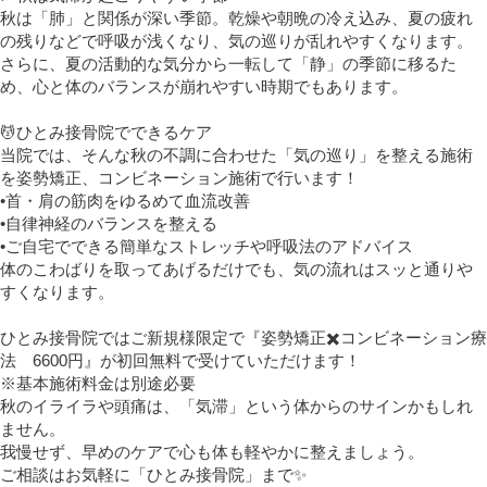
秋は「肺」と関係が深い季節。乾燥や朝晩の冷え込み、夏の疲れ
の残りなどで呼吸が浅くなり、気の巡りが乱れやすくなります。
さらに、夏の活動的な気分から一転して「静」の季節に移るた
め、心と体のバランスが崩れやすい時期でもあります。
💆ひとみ
接骨院でできるケア
当院では、そんな秋の不調に合わせた「気の巡り」を整える施術
を姿勢矯正、コンビネーション施術で行います！
•首・肩の筋肉をゆるめて血流改善
•自律神経のバランスを整える
•ご自宅でできる簡単なストレッチや呼吸法のアドバイス
体のこわばりを取ってあげるだけでも、気の流れはスッと通りや
すくなります。
ひとみ接骨院ではご新規様限定で『姿勢矯正
✖️
コンビネーション療
法 6600円』が初回無料で受けていただけます！
※基本施術料金は別途必要
秋のイライラや頭痛は、「気滞」という体からのサインかもしれ
ません。
我慢せず、早めのケアで心も体も軽やかに整えましょう。
ご相談はお気軽に「ひとみ接骨院」まで
✨