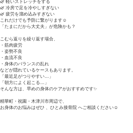
🌿
軽いストレッチをする
🌿
冷房で足を冷やしすぎない
🌿
疲労を溜め込みすぎない
これだけでも予防に繋がります
☺️
「たまにだから大丈夫」が危険かも？
こむら返りを繰り返す場合、
・筋肉疲労
・姿勢不良
・血流不良
・身体のバランスの乱れ
などが隠れているケースもあります。
「最近足がつりやすい…」
「朝方によく起こる…」
そんな方は、早めの身体のケアがおすすめです
✨
精華町・祝園・木津川市周辺で、
お身体のお悩みはぜひ 、ひとみ接骨院 へご相談ください
☺️