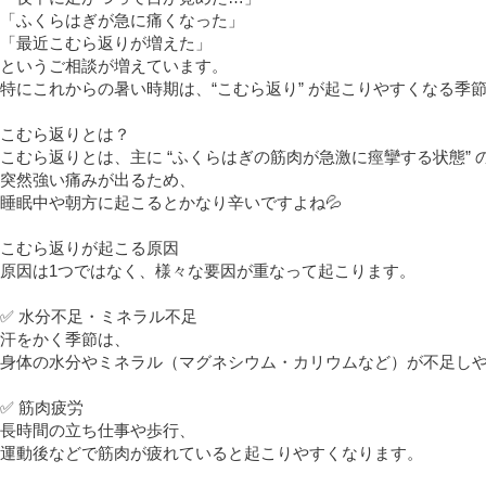
「ふくらはぎが急に痛くなった」
「最近こむら返りが増えた」
というご相談が増えています。
特にこれからの暑い時期は、“こむら返り” が起こりやすくなる季
こむら返りとは？
こむら返りとは、主に “ふくらはぎの筋肉が急激に痙攣する状態” 
突然強い痛みが出るため、
睡眠中や朝方に起こるとかなり辛いですよね
💦
こむら返りが起こる原因
原因は1つではなく、様々な要因が重なって起こります。
✅
水分不足・ミネラル不足
汗をかく季節は、
身体の水分やミネラル（マグネシウム・カリウムなど）が不足し
✅
筋肉疲労
長時間の立ち仕事や歩行、
運動後などで筋肉が疲れていると起こりやすくなります。