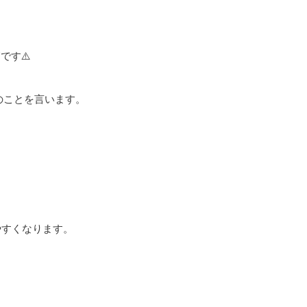
節です
⚠️
のことを言います。
やすくなります。