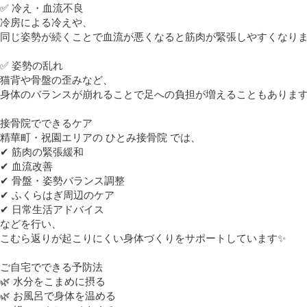
✅
冷え・血流不良
冷房による冷えや、
同じ姿勢が続くことで血流が悪くなると筋肉が緊張しやすくなり
✅
姿勢の乱れ
猫背や骨盤の歪みなど、
身体のバランスが崩れることで足への負担が増えることもありま
接骨院でできるケア
精華町・祝園エリアの ひとみ接骨院 では、
✔ 筋肉の緊張緩和
✔ 血流改善
✔ 骨盤・姿勢バランス調整
✔ ふくらはぎ周辺のケア
✔ 日常生活アドバイス
などを行い、
こむら返りが起こりにくい身体づくりをサポートしています
✨
ご自宅でできる予防法
🌿
水分をこまめに摂る
🌿
お風呂で身体を温める