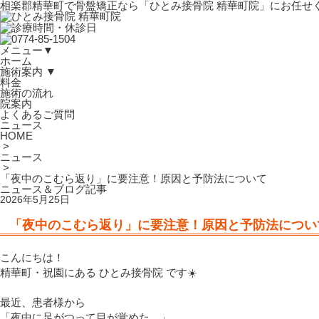
相楽郡精華町で骨盤矯正なら「ひとみ接骨院 精華町院」にお任せ
メニュー
▼
ホーム
施術案内
▼
料金
施術の流れ
院案内
よくあるご質問
ニュース
HOME
>
ニュース
>
「夜中のこむら返り」に要注意！原因と予防法について
ニュース＆ブログ記事
2026年5月25日
「夜中のこむら返り」に要注意！原因と予防法につい
こんにちは！
精華町・祝園にある ひとみ接骨院 です
☀️
最近、患者様から
「夜中に足がつって目が覚めた…」