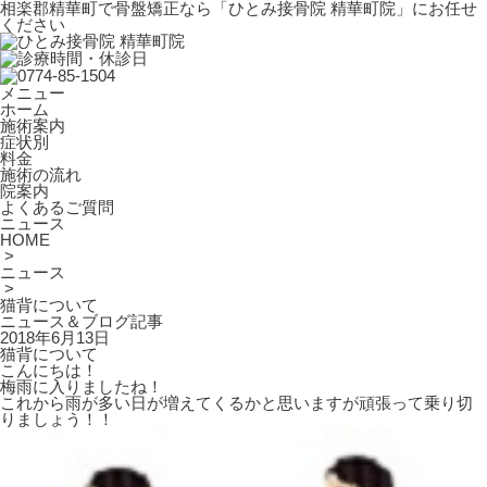
相楽郡精華町で骨盤矯正なら「ひとみ接骨院 精華町院」にお任せ
ください
メニュー
ホーム
施術案内
症状別
料金
施術の流れ
院案内
よくあるご質問
ニュース
HOME
>
ニュース
>
猫背について
ニュース＆ブログ記事
2018年6月13日
猫背について
こんにちは！
梅雨に入りましたね！
これから雨が多い日が増えてくるかと思いますが頑張って乗り切
りましょう！！