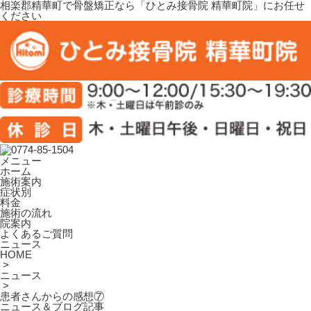
相楽郡精華町で骨盤矯正なら「ひとみ接骨院 精華町院」にお任せ
ください
メニュー
ホーム
施術案内
症状別
料金
施術の流れ
院案内
よくあるご質問
ニュース
HOME
>
ニュース
>
患者さんからの感想⑦
ニュース＆ブログ記事