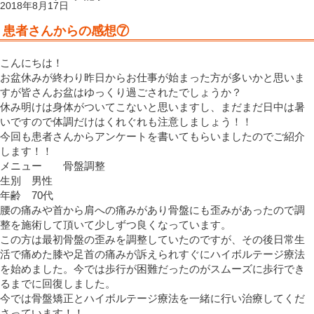
2018年8月17日
患者さんからの感想⑦
こんにちは！
お盆休みが終わり昨日からお仕事が始まった方が多いかと思いま
すが皆さんお盆はゆっくり過ごされたでしょうか？
休み明けは身体がついてこないと思いますし、まだまだ日中は暑
いですので体調だけはくれぐれも注意しましょう！！
今回も患者さんからアンケートを書いてもらいましたのでご紹介
します！！
メニュー 骨盤調整
生別 男性
年齢 70代
腰の痛みや首から肩への痛みがあり骨盤にも歪みがあったので調
整を施術して頂いて少しずつ良くなっています。
この方は最初骨盤の歪みを調整していたのですが、その後日常生
活で痛めた膝や足首の痛みが訴えられすぐにハイボルテージ療法
を始めました。今では歩行が困難だったのがスムーズに歩行でき
るまでに回復しました。
今では骨盤矯正とハイボルテージ療法を一緒に行い治療してくだ
さっています！！