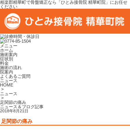
相楽郡精華町で骨盤矯正なら「ひとみ接骨院 精華町院」にお任せ
ください
メニュー
ホーム
施術案内
症状別
料金
施術の流れ
院案内
よくあるご質問
ニュース
HOME
>
ニュース
>
足関節の痛み
ニュース＆ブログ記事
2018年8月21日
足関節の痛み