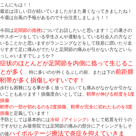
こんにちは！！
最近は涼しい日が続いていましたがまた暑くなってきましたね！
今週は台風の予報があるので十分注意しましょう！！
今回は
足関節の捻挫
についてお話したいと思います！この暑さの
中スポーツをしている学生さんや運動をしている社会人の方など
いることかと思いますがランニングなどをして段差に躓いたり走
りすぎて足に痛みがでたりと足関節の痛みが引かない方などいら
っしゃいますでしょうか？
症状のほとんどが足関節を内側に捻って生じるこ
とが多く
前距腓
、特に多いのが外くるぶしの前、または下の
靭帯が多く損傷しやすいです！
歩行も困難になる事が多く放っておいても痛みがなかなか引かな
いこともあります！損傷度合いとしては、
靭帯が伸びる程度を1度
損傷
靭帯の一部が切れるのを2度損傷、靭帯が完全に切れたものを3度
損傷
と定義しています！
予防としては基本的には
冷却（アイシング）
をして処置を行うの
ですがひとみ接骨院では足関節の痛みの部分にアイシングをしそ
ハイボルテージ療法で炎症を抑えていきま
の後