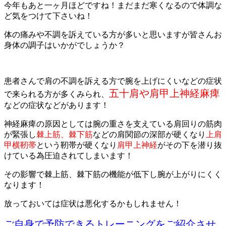
今年もあと一ヶ月ほどですね！まだまだ寒くなるので体調な
ど気をつけて下さいね！
体の痛みや不調を訴えている方が多いと思いますが皆さんお
身体の調子はいかがでしょうか？
患者さんで肩の不調を訴える方で腕を上げにくいなどの症状
五十肩や肩甲上神経麻痺
で来られる方が多くみられ、
などの症状などがあります！
神経麻痺の原因としては腕の重さを支えている肩回りの筋肉
が緊張し
棘上筋、棘下筋
などの肩関節の深部が硬くなり
上肩
甲横靭帯
という靭帯が硬くなり
肩甲上神経
がその下を潜り抜
けている為圧迫されてしまいます！
その影響で棘上筋、棘下筋の機能が低下し腕が上がりにくく
なります！
放っておいては症状は悪化するかもしれません！
ご自身で予防できるトレーニングをご紹介させ