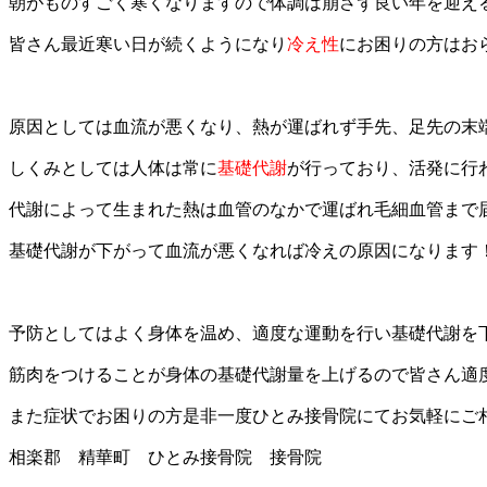
朝がものすごく寒くなりますので体調は崩さず良い年を迎え
皆さん最近寒い日が続くようになり
冷え性
にお困りの方はお
原因としては血流が悪くなり、熱が運ばれず手先、足先の末
しくみとしては人体は常に
基礎代謝
が行っており、活発に行
代謝によって生まれた熱は血管のなかで運ばれ毛細血管まで
基礎代謝が下がって血流が悪くなれば冷えの原因になります
予防としてはよく身体を温め、適度な運動を行い基礎代謝を
筋肉をつけることが身体の基礎代謝量を上げるので皆さん適
また症状でお困りの方是非一度ひとみ接骨院にてお気軽にご
相楽郡 精華町 ひとみ接骨院 接骨院