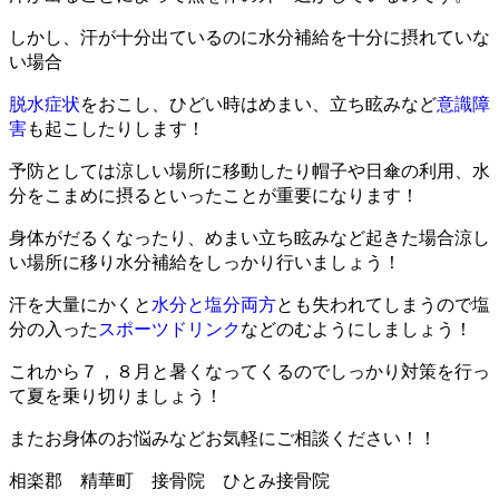
しかし、汗が十分出ているのに水分補給を十分に摂れていな
い場合
脱水症状
をおこし、ひどい時はめまい、立ち眩みなど
意識障
害
も起こしたりします！
予防としては涼しい場所に移動したり帽子や日傘の利用、水
分をこまめに摂るといったことが重要になります！
身体がだるくなったり、めまい立ち眩みなど起きた場合涼し
い場所に移り水分補給をしっかり行いましょう！
汗を大量にかくと
水分と塩分両方
とも失われてしまうので塩
分の入った
スポーツドリンク
などのむようにしましょう！
これから７，８月と暑くなってくるのでしっかり対策を行っ
て夏を乗り切りましょう！
またお身体のお悩みなどお気軽にご相談ください！！
相楽郡 精華町 接骨院 ひとみ接骨院