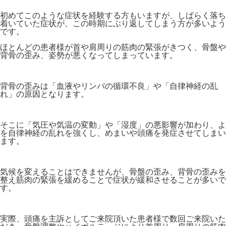
初めてこのような症状を経験する方もいますが、
しばらく落ち
着いていた症状が、この時期にぶり返してしまう方が多いよう
です。
ほとんどの患者様が首や肩周りの筋肉の緊張がきつく、骨盤や
背骨の歪み、姿勢が悪くなってしまっています。
背骨の歪みは「血液やリンパの循環不良」や「自律神経の乱
れ」の原因となります。
そこに「気圧や気温の変動」や「湿度」の悪影響が加わり、よ
を自律神経の乱れを強くし、めまいや頭痛を発症させてしまい
ます。
気候を変えることはできませんが、骨盤の歪み、背骨の歪みを
整え筋肉の緊張を緩めることで症状が緩和させることが多いで
す。
実際、頭痛を主訴としてご来院頂いた患者様で数回ご来院いた