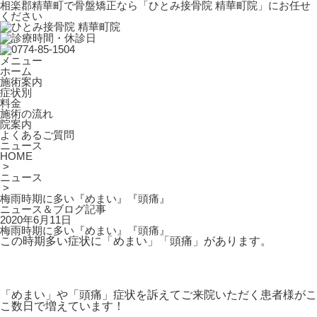
相楽郡精華町で骨盤矯正なら「ひとみ接骨院 精華町院」にお任せ
ください
メニュー
ホーム
施術案内
症状別
料金
施術の流れ
院案内
よくあるご質問
ニュース
HOME
>
ニュース
>
梅雨時期に多い『めまい』『頭痛』
ニュース＆ブログ記事
2020年6月11日
梅雨時期に多い『めまい』『頭痛』
この時期多い症状に「めまい」「頭痛」があります。
「めまい」や「頭痛」症状を訴えてご来院いただく患者様がこ
こ数日で増えています！